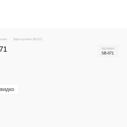
хонні
Ваги кухонні SB-071
71
Артикул
SB-071
швидко