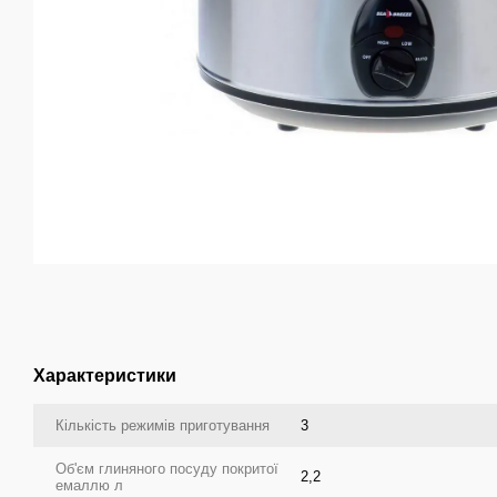
Характеристики
Кількість режимів приготування
3
Об'єм глиняного посуду покритої
2,2
емаллю л