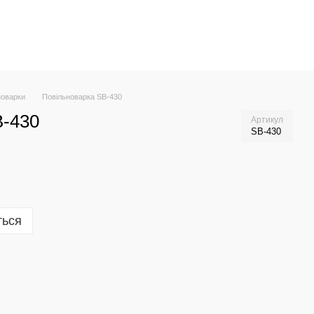
новарки
Повільноварка SB-430
B-430
Артикул
SB-430
ться