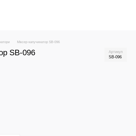
натори
Міксер-капучинатор SB-096
ор SB-096
Артикул
SB-096