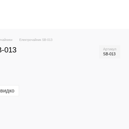
очайники
Електрочайник SB-013
B-013
Артикул
SB-013
швидко