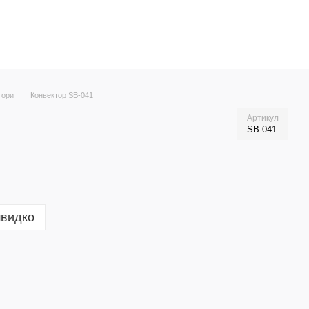
тори
Конвектор SB-041
Артикул
SB-041
швидко