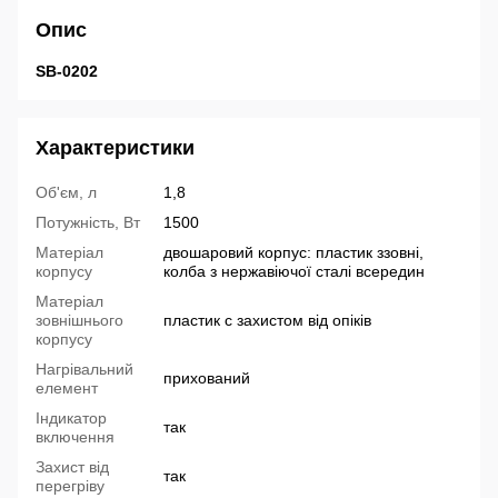
Опис
SB-0202
Характеристики
Об'єм, л
1,8
Потужність, Вт
1500
Матеріал
двошаровий корпус: пластик ззовні,
корпусу
колба з нержавіючої сталі всередин
Матеріал
зовнішнього
пластик с захистом від опіків
корпусу
Нагрівальний
прихований
елемент
Індикатор
так
включення
Захист від
так
перегріву